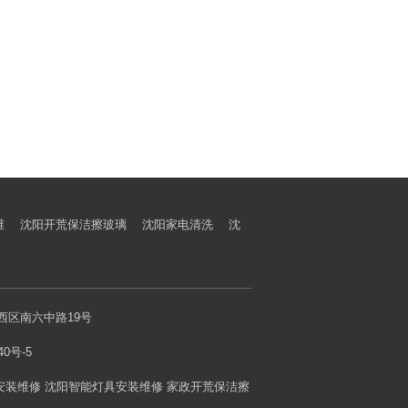
维
沈阳开荒保洁擦玻璃
沈阳家电清洗
沈
市铁西区南六中路19号
40号-5
安装维修 沈阳智能灯具安装维修 家政开荒保洁擦