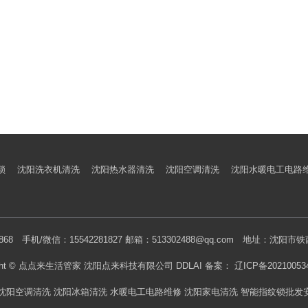
锁
沈阳洗衣机清洗
沈阳热水器清洗
沈阳空调清洗
沈阳水暖电工电路
06868 手机/微信：15542281827 邮箱：513302488@qq.com 地址：沈阳
ight © 点点来生活管家 沈阳点来科技有限公司
DDLAI
备案：
辽ICP备20210053
 沈阳空调清洗 沈阳冰箱清洗 水暖电工电路维修 沈阳家电清洗 智能指纹锁批发